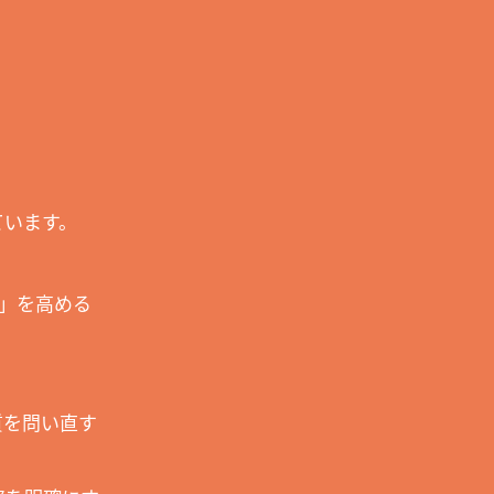
ています。
力」を高める
質を問い直す