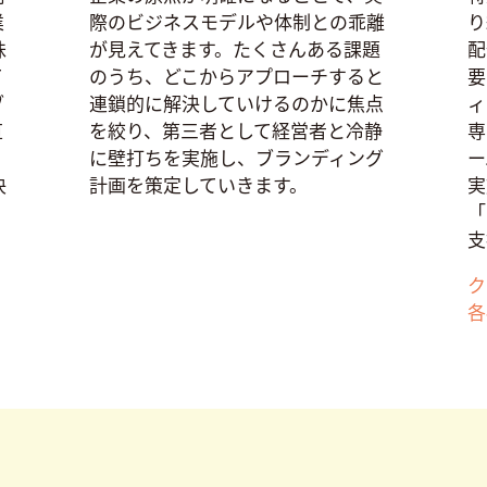
業
際のビジネスモデルや体制との乖離
り
昧
が見えてきます。たくさんある課題
配
て
のうち、どこからアプローチすると
要
ブ
連鎖的に解決していけるのかに焦点
ィ
直
を絞り、第三者として経営者と冷静
専
・
に壁打ちを実施し、ブランディング
ー
決
計画を策定していきます。
実
「
支
ク
各