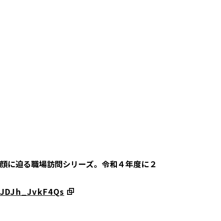
顔に迫る職場訪問シリーズ。令和４年度に２
OJDJh_JvkF4Qs