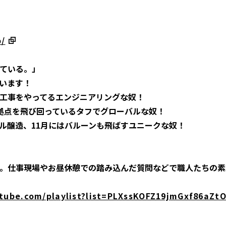
p/
ている。」
ています！
工事をやってるエンジニアリングな奴！
拠点を飛び回っているタフでグローバルな奴！
ル醸造、11月にはバルーンも飛ばすユニークな奴！
。仕事現場やお昼休憩での踏み込んだ質問などで職人たちの素
tube.com/playlist?list=PLXssKOFZ19jmGxf86aZt