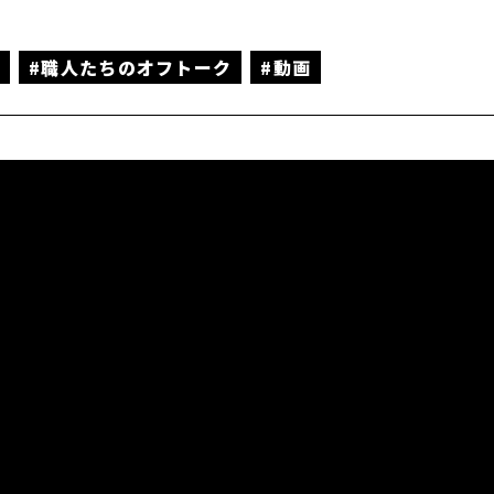
市
#職人たちのオフトーク
#動画